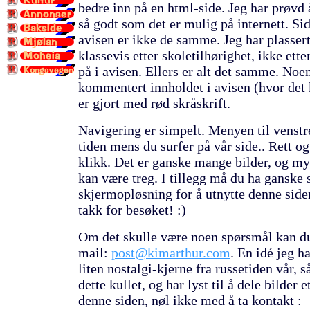
bedre inn på en html-side. Jeg har prøvd
så godt som det er mulig på internett. S
avisen er ikke de samme. Jeg har plasser
klassevis etter skoletilhørighet, ikke ette
på i avisen. Ellers er alt det samme. Noe
kommentert innholdet i avisen (hvor det 
er gjort med rød skråskrift.
Navigering er simpelt. Menyen til venstre
tiden mens du surfer på vår side.. Rett og
klikk. Det er ganske mange bilder, og mye
kan være treg. I tillegg må du ha ganske 
skjermopløsning for å utnytte denne side
takk for besøket! :)
Om det skulle være noen spørsmål kan du
mail:
post@kimarthur.com
. En idé jeg h
liten nostalgi-kjerne fra russetiden vår, 
dette kullet, og har lyst til å dele bilder 
denne siden, nøl ikke med å ta kontakt :