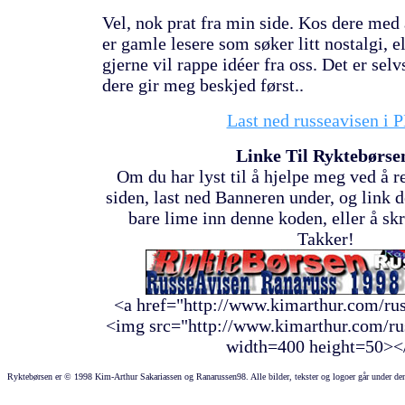
Vel, nok prat fra min side. Kos dere med 
er gamle lesere som søker litt nostalgi, e
gjerne vil rappe idéer fra oss. Det er selv
dere gir meg beskjed først..
Last ned russeavisen i 
Linke Til Ryktebørse
Om du har lyst til å hjelpe meg ved å r
siden, last ned Banneren under, og link d
bare lime inn denne koden, eller å skr
Takker!
<a href="http://www.kimarthur.com/rus
<img src="http://www.kimarthur.com/rus
width=400 height=50><
Ryktebørsen er © 1998 Kim-Arthur Sakariassen og Ranarussen98. Alle bilder, tekster og logoer går under denn