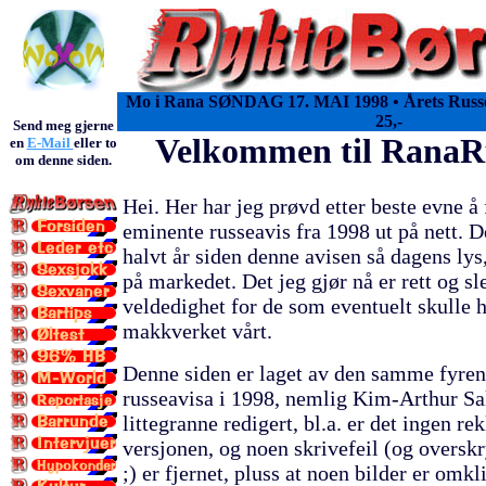
Mo i Rana SØNDAG 17. MAI 1998 • Årets Rus
25,-
Send meg gjerne
Velkommen til RanaR
en
E-Mail
eller to
om denne siden.
Hei. Her har jeg prøvd etter beste evne å 
eminente russeavis fra 1998 ut på nett. De
halvt år siden denne avisen så dagens lys,
på markedet. Det jeg gjør nå er rett og sl
veldedighet for de som eventuelt skulle ha
makkverket vårt.
Denne siden er laget av den samme fyre
russeavisa i 1998, nemlig Kim-Arthur Sa
littegranne redigert, bl.a. er det ingen r
versjonen, og noen skrivefeil (og overskr
;) er fjernet, pluss at noen bilder er omkl