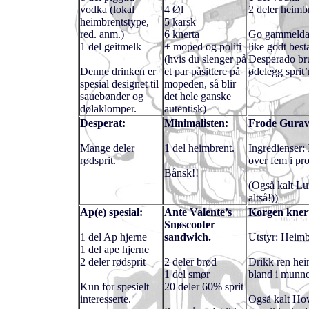
vodka (lokal
4 Øl
2 deler heimb
heimbrentstype,
5 karsk
red. anm.)
6 knerta
Go gammeldag
1 del geitmelk
+ moped og politi
like godt bes
(hvis du slenger på
Desperado bru
Denne drinken er
et par påsittere på
ødelegg sprit
spesial designet til
mopeden, så blir
sauebønder og
det hele ganske
dølaklomper.
autentisk)
Desperat:
Minimalisten:
Frode Gurav
Mange deler
1 del heimbrent.
Ingredienser: 
rødsprit.
over fem i pro
Bånsk!!
(Også kalt L
altså!))
Ap(e) spesial:
Ante Valente’s
Korgen kner
Snøscooter
1 del Ap hjerne
sandwich.
Utstyr: Heimb
1 del ape hjerne
2 deler rødsprit
2 deler brød
Drikk ren heim
1 del smør
bland i munne
Kun for spesielt
20 deler 60% sprit
interesserte.
Også kalt How