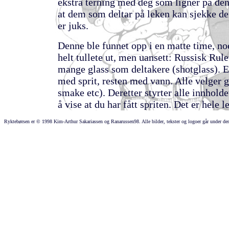
ekstra terning med deg som ligner på den
at dem som deltar på leken kan sjekke den
er juks.
Denne ble funnet opp i en matte time, n
helt tullete ut, men uansett: Russisk Rulet
mange glass som deltakere (shotglass). E
med sprit, resten med vann. Alle velger gl
smake etc). Deretter styrter alle innholdet
å vise at du har fått spriten. Det er hele l
Ryktebørsen er © 1998 Kim-Arthur Sakariassen og Ranarussen98. Alle bilder, tekster og logoer går under denn