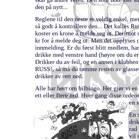
den på nytt...
Reglene til den neste er veldig enkel, me
så godt å kontrollere den... Det kalles R
koster en krone å melde seg ut. Derimot 
kr for å melde deg ut. Men det opplyses d
innmelding. Er du først blitt medlem, har
drikke med venstre hand (høyre om du er
Drikker du av feil, og en annen i klubben
RUSS!, så må du tømme resten av glasset
drikker av rett ned.
Alle har hørt om bilbingo. Her gjør vi en
ett eller flere ord. Hver gang disse orden
en s
En 
dri
rad 
vil 