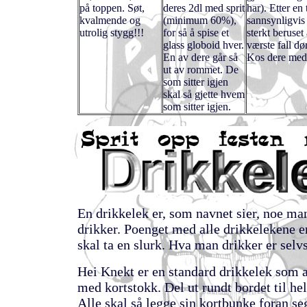
på toppen. Søt,
deres 2dl med sprit
har). Etter en 
kvalmende og
(minimum 60%),
sannsynligvis 
utrolig stygg!!!
for så å spise et
sterkt beruset 
glass globoid hver.
værste fall dør
En av dere går så
Kos dere med 
ut av rommet. De
som sitter igjen
skal så gjette hvem
som sitter igjen.
En drikkelek er, som navnet sier, noe ma
drikker. Poenget med alle drikkelekene e
skal ta en slurk. Hva man drikker er selvs
Hei Knekt er en standard drikkelek som a
med kortstokk. Del ut rundt bordet til hel
Alle skal så legge sin kortbunke foran s