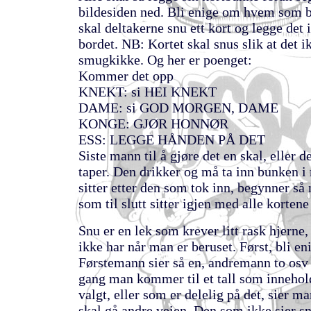
bildesiden ned. Bli enige om hvem som b
skal deltakerne snu ett kort og legge det
bordet. NB: Kortet skal snus slik at det i
smugkikke. Og her er poenget:
Kommer det opp
KNEKT: si HEI KNEKT
DAME: si GOD MORGEN, DAME
KONGE: GJØR HONNØR
ESS: LEGGE HÅNDEN PÅ DET
Siste mann til å gjøre det en skal, eller 
taper. Den drikker og må ta inn bunken 
sitter etter den som tok inn, begynner så
som til slutt sitter igjen med alle kortene 
Snu er en lek som krever litt rask hjerne
ikke har når man er beruset. Først, bli eni
Førstemann sier så en, andremann to osv
gang man kommer til et tall som innehold
valgt, eller som er delelig på det, sier ma
skal gå andre veien. Den som ikke sier sn