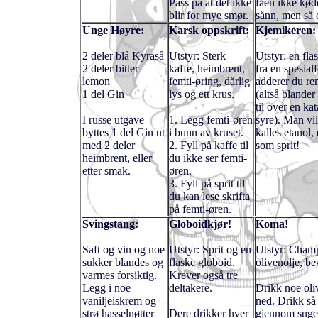
Pass på at det ikke
faen ikke kød
blir for mye smør.
sånn, men så 
Unge Høyre:
Karsk oppskrift:
Kjemikeren:
2 deler blå Kyraså
Utstyr: Sterk
Utstyr: en fla
2 deler bitter
kaffe, heimbrent,
fra en spesial
lemon
femti-øring, dårlig
adderer du ren
1 del Gin
lys og ett krus.
(altså blander
til over en ka
I russe utgave
1. Legg femti-øren
syre). Man vil
byttes 1 del Gin ut
i bunn av kruset.
kalles etanol,
med 2 deler
2. Fyll på kaffe til
som sprit!
heimbrent, eller
du ikke ser femti-
etter smak.
øren.
3. Fyll på sprit til
du kan lese skrifta
på femti-øren.
Svingstang:
Globoidkjør!
Koma!
Saft og vin og noe
Utstyr: Sprit og en
Utstyr: Cham
sukker blandes og
flaske globoid.
olivenolje, beg
varmes forsiktig.
Krever også tre
Legg i noe
deltakere.
Drikk noe oli
vaniljeiskrem og
ned. Drikk s
strø hasselnøtter
Dere drikker hver
gjennom suger