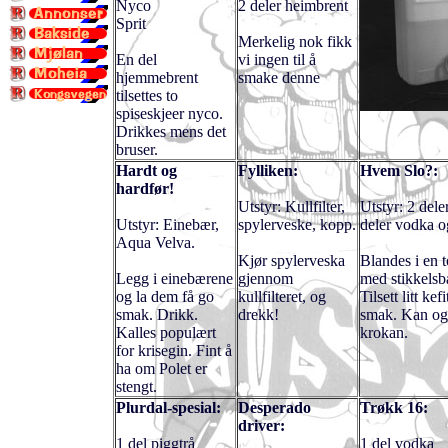
Nyco
2 deler heimbrent
Sprit
Merkelig nok fikk
En del
vi ingen til å
hjemmebrent
smake denne
tilsettes to
spiseskjeer nyco.
Drikkes mens det
bruser.
Hardt og
Fylliken:
Hvem Slo?:
hardfør!
Utstyr: Kullfilter,
Utstyr: 2 del
Utstyr: Einebær,
spylerveske, kopp.
deler vodka o
Aqua Velva.
Kjør spylerveska
Blandes i en 
Legg i einebærene
gjennom
med stikkelsb
og la dem få go
kullfilteret, og
Tilsett litt kef
smak. Drikk.
drekk!
smak. Kan også
Kalles populært
krokan.
for krisegin. Fint å
ha om Polet er
stengt.
Plurdal-spesial:
Desperado
Trøkk 16:
driver:
1 del piggtrå
1 del vodka