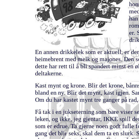
honn
med
han
rom
er.
dri
En annen drikkelek som er aktuell, er de
heimebrent med melk og majones. Den so
dette har rett til å bli spandert minst en ø
deltakerne.
Kast mynt og krone. Blir det krone, bånn
bland en ny. Blir det mynt, kast igjen. 
Om du har kastet mynt tre ganger på rad, 
Få tak i en jukseterning som bare viser se
leken, og ikke, jeg gjentar, IKKE spill d
som er edrue. Ta gjerne noen godt fulle fo
gang det blir seks, skal dem ta en slurk. 