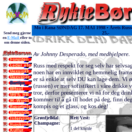
Mo i Rana SØNDAG 17. MAI 1998 • Årets Rus
25,-
Send meg gjerne
en
E-Mail
eller to
om denne siden.
Av Johnny Desperado, med medhjelpere.
Russ med respekt for seg selv har selvsag
noen har en innviklet og hemmelig frams
er så enkle at selv DU kan lage dem. Vi ø
(russen) er mer sofistikert i våre drikke
tror, derfor presenterer vi nå for deg dri
kommer til å gå til hodet på deg, finn de
kompis og et glass, og kos deg!
Grønfjelldal
Rett Vest:
Champagne:
1 del komle